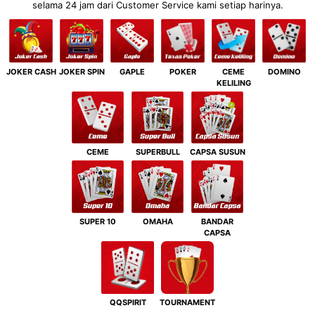
selama 24 jam dari Customer Service kami setiap harinya.
JOKER CASH
JOKER SPIN
GAPLE
POKER
CEME
DOMINO
KELILING
CEME
SUPERBULL
CAPSA SUSUN
SUPER 10
OMAHA
BANDAR
CAPSA
QQSPIRIT
TOURNAMENT