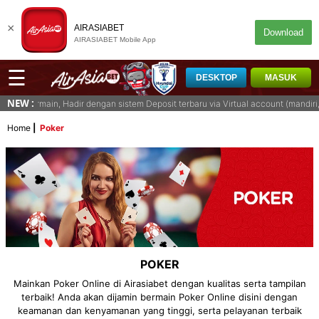
×
AIRASIABET
Download
AIRASIABET Mobile App
☰
DESKTOP
MASUK
NEW :
 bisa bermain, Hadir dengan sistem Deposit terbaru via Virtual account (man
Home
Poker
POKER
Mainkan Poker Online di Airasiabet dengan kualitas serta tampilan
terbaik! Anda akan dijamin bermain Poker Online disini dengan
keamanan dan kenyamanan yang tinggi, serta pelayanan terbaik