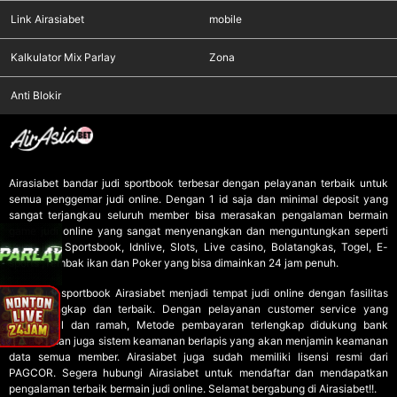
Link Airasiabet
mobile
Kalkulator Mix Parlay
Zona
Anti Blokir
Airasiabet
bandar judi sportbook terbesar dengan pelayanan terbaik untuk
semua penggemar judi online. Dengan 1 id saja dan minimal deposit yang
sangat terjangkau seluruh member bisa merasakan pengalaman bermain
game judi online yang sangat menyenangkan dan menguntungkan seperti
game judi Sportsbook, Idnlive, Slots, Live casino, Bolatangkas, Togel, E-
sports ,Tembak ikan dan Poker yang bisa dimainkan 24 jam penuh.
Agen judi sportbook
Airasiabet menjadi tempat judi online dengan fasilitas
paling lengkap dan terbaik. Dengan pelayanan customer service yang
profesional dan ramah, Metode pembayaran terlengkap didukung bank
ternama dan juga sistem keamanan berlapis yang akan menjamin keamanan
data semua member. Airasiabet juga sudah memiliki lisensi resmi dari
PAGCOR. Segera hubungi Airasiabet untuk mendaftar dan mendapatkan
pengalaman terbaik bermain judi online. Selamat bergabung di Airasiabet!!.