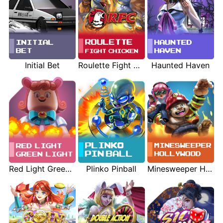
Initial Bet
Haunted Haven
Roulette Fight Chicken
Red Light Green Light
Plinko Pinball
Minesweeper Hollywood