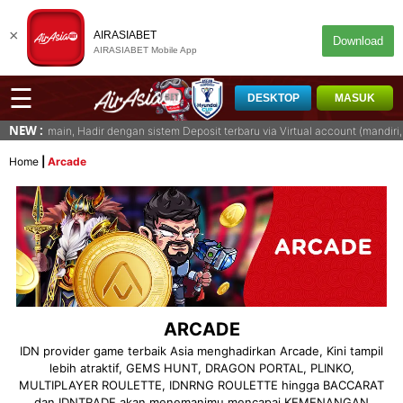
×
AIRASIABET
Download
AIRASIABET Mobile App
☰
DESKTOP
MASUK
NEW :
a bermain, Hadir dengan sistem Deposit terbaru via Virtual account (mandiri
Home
Arcade
ARCADE
IDN provider game terbaik Asia menghadirkan Arcade, Kini tampil
lebih atraktif, GEMS HUNT, DRAGON PORTAL, PLINKO,
MULTIPLAYER ROULETTE, IDNRNG ROULETTE hingga BACCARAT
dan IDNTRADE akan menemanimu mencapai KEMENANGAN